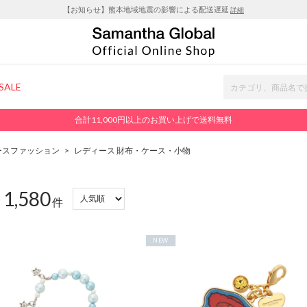
【お知らせ】熊本地域地震の影響による配送遅延
詳細
SALE
合計11,000円以上のお買い上げで送料無料
ースファッション
>
レディース 財布・ケース・小物
1,580
：
件
NEW