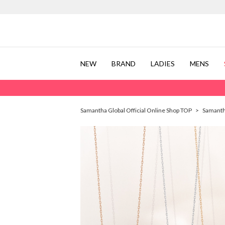
NEW
BRAND
LADIES
MENS
Samantha Global Official Online Shop TOP
>
Samanth