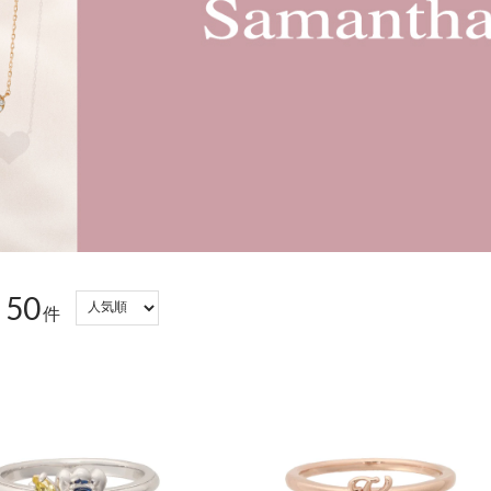
50
：
件