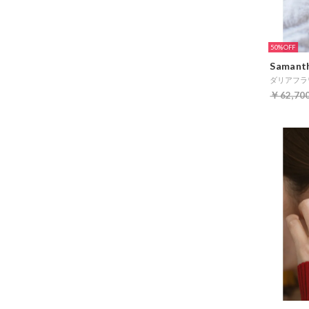
50%
Samanth
ダリアフラワ
￥62,70